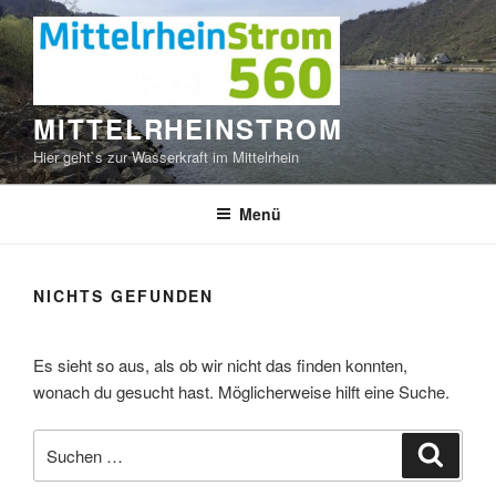
Zum
Inhalt
springen
MITTELRHEINSTROM
Hier geht`s zur Wasserkraft im Mittelrhein
Menü
NICHTS GEFUNDEN
Es sieht so aus, als ob wir nicht das finden konnten,
wonach du gesucht hast. Möglicherweise hilft eine Suche.
Suche
Suche
nach: