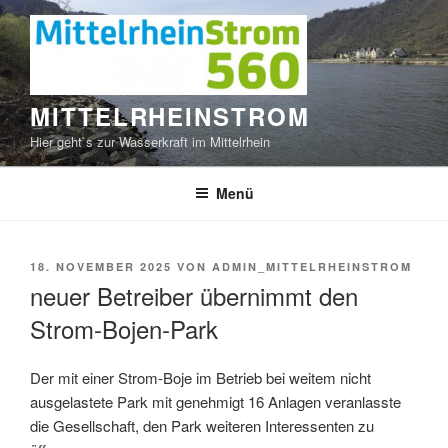
Zum
Inhalt
springen
MITTELRHEINSTROM
Hier geht`s zur Wasserkraft im Mittelrhein
Menü
VERÖFFENTLICHT
18. NOVEMBER 2025
VON
ADMIN_MITTELRHEINSTROM
AM
neuer Betreiber übernimmt den
Strom-Bojen-Park
Der mit einer Strom-Boje im Betrieb bei weitem nicht
ausgelastete Park mit genehmigt 16 Anlagen veranlasste
die Gesellschaft, den Park weiteren Interessenten zu