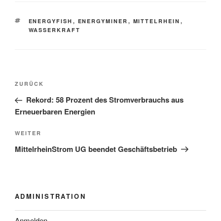
SCHLAGWÖRTER
ENERGYFISH
,
ENERGYMINER
,
MITTELRHEIN
,
WASSERKRAFT
Beitragsnavigation
Vorheriger
ZURÜCK
Beitrag
Rekord: 58 Prozent des Stromverbrauchs aus
Erneuerbaren Energien
Nächster
WEITER
Beitrag
MittelrheinStrom UG beendet Geschäftsbetrieb
ADMINISTRATION
Anmelden